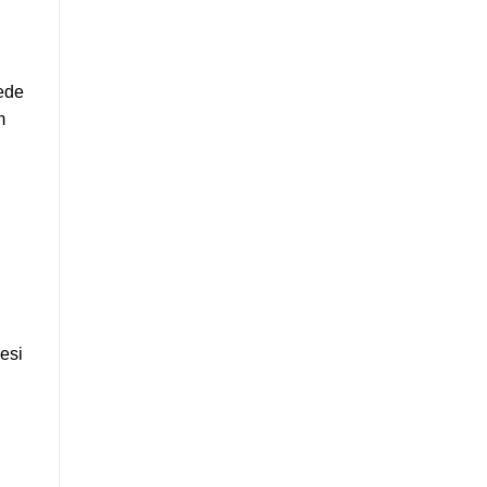
ede
m
esi