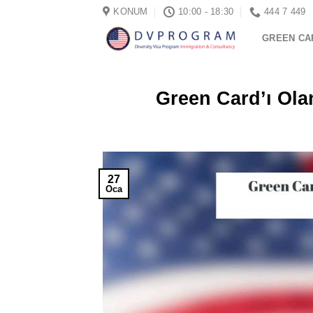
İçeriğe
KONUM
10:00 - 18:30
444 7 449
atla
GREEN CA
Green Card’ı Ol
27
Oca