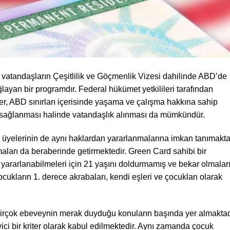
 vatandaşların Çeşitlilik ve Göçmenlik Vizesi dahilinde ABD’de
layan bir programdır. Federal hükümet yetkilileri tarafından
, ABD sınırları içerisinde yaşama ve çalışma hakkına sahip
n sağlanması halinde vatandaşlık alınması da mümkündür.
 üyelerinin de aynı haklardan yararlanmalarına imkan tanımakta
maları da beraberinde getirmektedir. Green Card sahibi bir
yararlanabilmeleri için 21 yaşını doldurmamış ve bekar olmalar
ukların 1. derece akrabaları, kendi eşleri ve çocukları olarak
birçok ebeveynin merak duyduğu konuların başında yer almaktad
ci bir kriter olarak kabul edilmektedir. Aynı zamanda çocuk