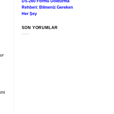
DS-260 Formu Doldurma
Rehberi: Bilmeniz Gereken
Her Şey
SON YORUMLAR
ur
smi