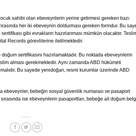
çocuk sahibi olan ebeveynlerin yerine getirmesi gereken bazı
onrasında her iki ebeveynin doldurması gereken formdur. Bu say
ertifikası gibi evrakların hazırlanması mümkün olacaktır. Tesli
ital Records görevlilerine iletilmektedir.
de doğum sertifikasını hazırlamaktadır. Bu noktada ebeveynlerin
 teslim alması gerekmektedir. Aynı zamanda ABD hükümeti
pılmalıdır. Bu sayede yenidoğan, resmi kurumlar üzerinde ABD
da ebeveynler, bebeğin sosyal güvenlik numarası ve pasaport
 sırasında ise ebeveynlerin pasaportları, bebeğe ait doğum belg