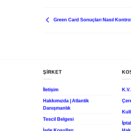
Green Card Sonuçları Nasıl Kontrol
ŞIRKET
KO
İletişim
K.V
Hakkımızda | Atlantik
Çere
Danışmanlık
Kull
Tescil Belgesi
İpta
İade Koşulları
Hak