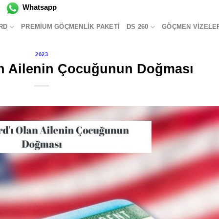
Whatsapp
RD
PREMIUM GÖÇMENLIK PAKETI
DS 260
GÖÇMEN VIZELE
2023
an Ailenin Çocuğunun Doğması