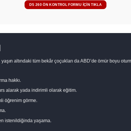
DS 260 ÖN KONTROL FORMU IÇIN TIKLA
I
 21 yaşın altındaki tüm bekâr çoçukları da ABD’de ömür boyu otu
urma hakkı.
rs alarak yada indirimli olarak eğitim.
mli öğrenim görme.
ma.
en istenildiğinda yaşama.