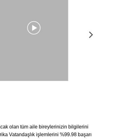
AZAT K.
Antalya’da
okuyordum
çalışıyor
kabul olduğ
Sonrasında
evimi de ay
 olan tüm aile bireylerinizin bilgilerini
rika Vatandaşlık işlemlerini %99.98 başarı