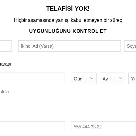
TELAFİSİ YOK!
Hiçbir aşamasında yanlışı kabul etmeyen bir süreç
UYGUNLUĞUNU KONTROL ET
(GEREKLI)
İkinci
Soya
irmasyon
Ad
arası
rası
(Varsa)
i)
Gün
Ay
Yıl
rakter
i)