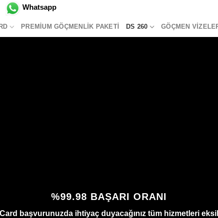
Whatsapp
RD
PREMIUM GÖÇMENLIK PAKETI
DS 260
GÖÇMEN VIZELE
%99.98 BAŞARI ORANI
n Card başvurunuzda ihtiyaç duyacağınız tüm hizmetleri eksik