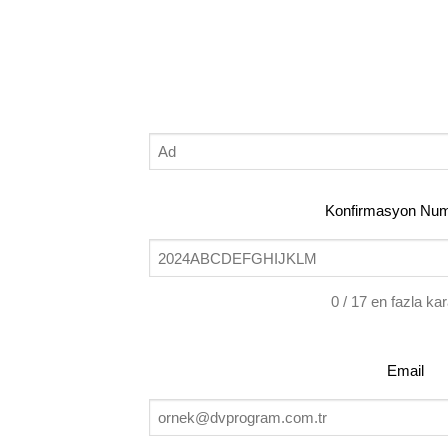
Ad
Konf
Konfirmasyon Num
Numa
(Gerekl
0 / 17 en fazla ka
Email
Email
(Gerekl