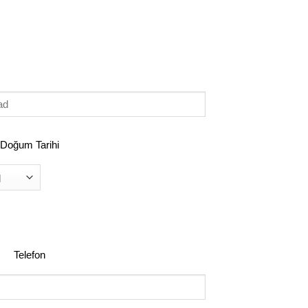
d
DOĞUM
Doğum Tarihi
TARIHI
(GEREKLI)
Telefon
Telefon
(Gerekli)