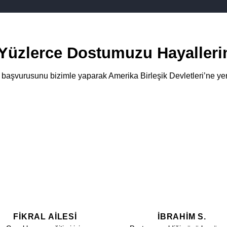
Yüzlerce Dostumuzu Hayalleri
 başvurusunu bizimle yaparak Amerika Birleşik Devletleri’ne ye
FIKRAL AILESI
İBRAHIM S.