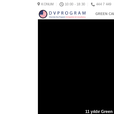
İçeriğe
KONUM
10:00 - 18:30
444 7 449
atla
GREEN CA
11 yıldır Gree