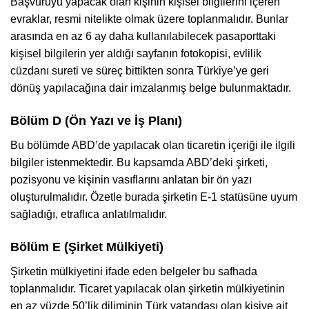
Başvuruyu yapacak olan kişinin kişisel bilgilerini içeren
evraklar, resmi nitelikte olmak üzere toplanmalıdır. Bunlar
arasında en az 6 ay daha kullanılabilecek pasaporttaki
kişisel bilgilerin yer aldığı sayfanın fotokopisi, evlilik
cüzdanı sureti ve süreç bittikten sonra Türkiye’ye geri
dönüş yapılacağına dair imzalanmış belge bulunmaktadır.
Bölüm D (Ön Yazı ve İş Planı)
Bu bölümde ABD’de yapılacak olan ticaretin içeriği ile ilgili
bilgiler istenmektedir. Bu kapsamda ABD’deki şirketi,
pozisyonu ve kişinin vasıflarını anlatan bir ön yazı
oluşturulmalıdır. Özetle burada şirketin E-1 statüsüne uyum
sağladığı, etraflıca anlatılmalıdır.
Bölüm E (Şirket Mülkiyeti)
Şirketin mülkiyetini ifade eden belgeler bu safhada
toplanmalıdır. Ticaret yapılacak olan şirketin mülkiyetinin
en az yüzde 50’lik diliminin Türk vatandaşı olan kişiye ait