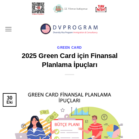
İçeriğe
13. Yılımızı kutluyoruz
atla
GREEN CARD
2025 Green Card için Finansal
Planlama İpuçları
30
Eki