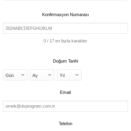
Soyad
(Varsa)
Konfirmasyon
Konfirmasyon Numarası
Numarası
(Gerekli)
0 / 17 en fazla karakter
DOĞUM
Doğum Tarihi
TARIHI
(GEREKLI)
Gün
Ay
Yıl
Email
Email
(Gerekli)
Telefon
Telefon
(Gerekli)