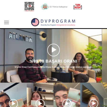
İçeriğe
13. Yılımızı kutluyoruz
atla
%99.98 BAŞARI ORANI
12 yıldır Green Card başvurunuzda ihtiyaç duyacağınız tüm hizmetleri eksiksiz sağlıyoruz.