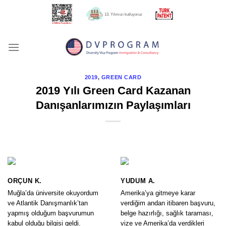
İçeriğe
13. Yılımızı kutluyoruz
atla
2019
,
GREEN CARD
2019 Yılı Green Card Kazanan
Danışanlarımızın Paylaşımları
ORÇUN K.
YUDUM A.
Muğla’da üniversite okuyordum
Amerika’ya gitmeye karar
ve Atlantik Danışmanlık’tan
verdiğim andan itibaren başvuru,
yapmış olduğum başvurumun
belge hazırlığı, sağlık taraması,
kabul olduğu bilgisi geldi.
vize ve Amerika’da verdikleri